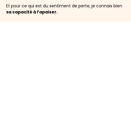
Et pour ce qui est du sentiment de perte, je connais bien
sa capacité à l’apaiser.
Alors oui, le manque psychique est certainement une des
difficultés les plus importantes de l’arrêt du tabac.
Mon conseil : Addicstop©.
Prenez la méthode. Suivez-la à la lettre et laissez-vous
surprendre.
Vous pouvez vous en sortir. Vraiment.
Mettez toutes les
chances de votre côté.
Je compte sur vous.
Libérez-vous du tabac facilement
et rapidement