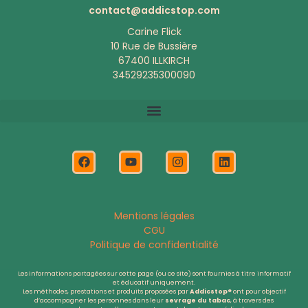
contact@addicstop.com
Carine Flick
10 Rue de Bussière
67400 ILLKIRCH
34529235300090
Le livre des remèdes naturels
La Technique « Zéro Manque »
F
Y
I
L
a
o
n
i
c
u
s
n
e
t
t
k
b
u
a
e
o
b
g
d
Mentions légales
o
e
r
i
CGU
k
a
n
Politique de confidentialité
m
Les informations partagées sur cette page (ou ce site) sont fournies à titre informatif
et éducatif uniquement.
Les méthodes, prestations et produits proposées par
Addicstop
®
ont pour objectif
d’accompagner les personnes dans leur
sevrage du tabac
, à travers des